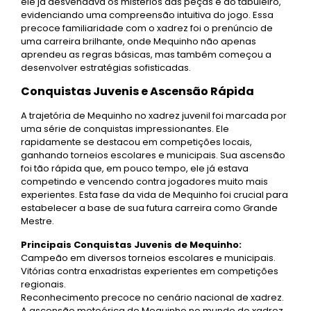
ele já desvendava os mistérios das peças e do tabuleiro,
evidenciando uma compreensão intuitiva do jogo. Essa
precoce familiaridade com o xadrez foi o prenúncio de
uma carreira brilhante, onde Mequinho não apenas
aprendeu as regras básicas, mas também começou a
desenvolver estratégias sofisticadas.
Conquistas Juvenis e Ascensão Rápida
A trajetória de Mequinho no xadrez juvenil foi marcada por
uma série de conquistas impressionantes. Ele
rapidamente se destacou em competições locais,
ganhando torneios escolares e municipais. Sua ascensão
foi tão rápida que, em pouco tempo, ele já estava
competindo e vencendo contra jogadores muito mais
experientes. Esta fase da vida de Mequinho foi crucial para
estabelecer a base de sua futura carreira como Grande
Mestre.
Principais Conquistas Juvenis de Mequinho:
Campeão em diversos torneios escolares e municipais.
Vitórias contra enxadristas experientes em competições
regionais.
Reconhecimento precoce no cenário nacional de xadrez.
A ascensão meteórica de Mequinho no mundo do xadrez,