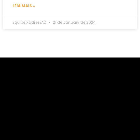
LEIA MAIS »
Equipe XadrezEAD
21 de January de 2024