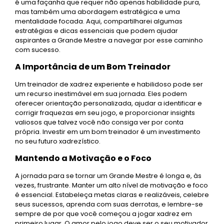
é uma façanha que requer não apenas habilidade pura,
mas também uma abordagem estratégica e uma
mentalidade focada. Aqui, compartilharei algumas
estratégias e dicas essenciais que podem ajudar
aspirantes a Grande Mestre a navegar por esse caminho
com sucesso.
A Importância de um Bom Treinador
Um treinador de xadrez experiente e habilidoso pode ser
um recurso inestimável em sua jornada. Eles podem
oferecer orientação personalizada, ajudar a identificar e
corrigir fraquezas em seu jogo, e proporcionar insights
valiosos que talvez você não consiga ver por conta
própria. Investir em um bom treinador é um investimento
no seu futuro xadrezístico.
Mantendo a Motivação e o Foco
A jornada para se tornar um Grande Mestre é longa e, às
vezes, frustrante. Manter um alto nível de motivação e foco
é essencial. Estabeleça metas claras e realizáveis, celebre
seus sucessos, aprenda com suas derrotas, e lembre-se
sempre de por que você começou a jogar xadrez em
primeiro lugar. O amor pelo jogo deve ser o seu motivador