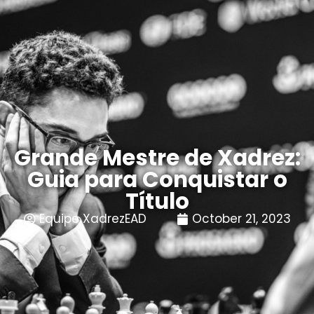
Quem Somos
Grande Mestre de Xadrez:
Guia para Conquistar o
Título
Equipe XadrezEAD
October 21, 2023