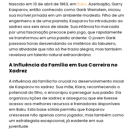
Nascido em 13 de abril de 1963, em
Baku,
Azerbaijão, Garry
Kasparov, então conhecido como Garik Weinstein, iniciou
sua incrível jornada em um ambiente modesto. Filho de um
engenheiro e de uma pianista, Kasparov foi introduzido ao
xadrez aos seis anos de idade. Sua infância foi marcada
por uma fascinação precoce pelo jogo, que rapidamente
se transformou em uma paixão ardente. O jovem Garik
passava horas desvendando os mistérios do tabuleiro,
uma atividade que não só lhe trazia alegria, mas também
revelava um talento natural extraordinário.
A Influência da Família em Sua Carreira no
Xadrez
A influência da família foi crucial no desenvolvimento inicial
de Kasparov no xadrez. Sua mãe, Klara, reconhecendo o
potencial do filho, o encorajou a perseguir sua paixão. Ela
organizou lições de xadrez e assegurou que ele tivesse
acesso aos melhores recursos e treinadores disponíveis
em Baku. Esta base sólida permitiu que Kasparov
crescesse não apenas como jogador, mas também como
um estrategista excepcional, já evidente em sua
juventude.