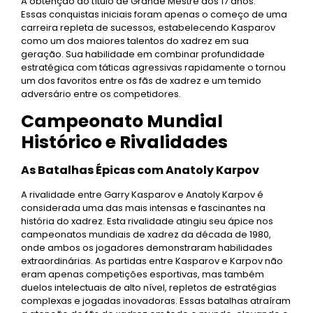
A obtenção do título de Grande Mestre aos 17 anos.
Essas conquistas iniciais foram apenas o começo de uma
carreira repleta de sucessos, estabelecendo Kasparov
como um dos maiores talentos do xadrez em sua
geração. Sua habilidade em combinar profundidade
estratégica com táticas agressivas rapidamente o tornou
um dos favoritos entre os fãs de xadrez e um temido
adversário entre os competidores.
Campeonato Mundial
Histórico e Rivalidades
As Batalhas Épicas com Anatoly Karpov
A rivalidade entre Garry Kasparov e Anatoly Karpov é
considerada uma das mais intensas e fascinantes na
história do xadrez. Esta rivalidade atingiu seu ápice nos
campeonatos mundiais de xadrez da década de 1980,
onde ambos os jogadores demonstraram habilidades
extraordinárias. As partidas entre Kasparov e Karpov não
eram apenas competições esportivas, mas também
duelos intelectuais de alto nível, repletos de estratégias
complexas e jogadas inovadoras. Essas batalhas atraíram