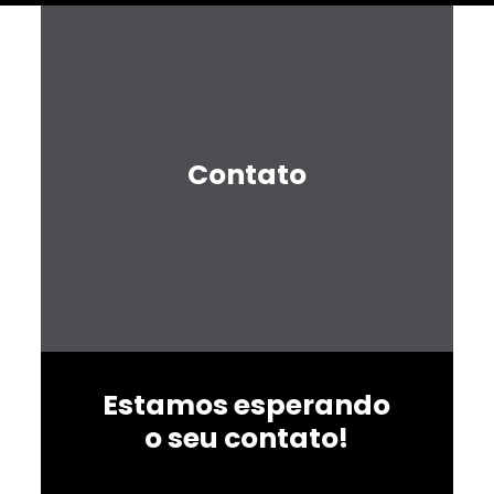
Quem Somos
Contato
Estamos esperando
o seu contato!