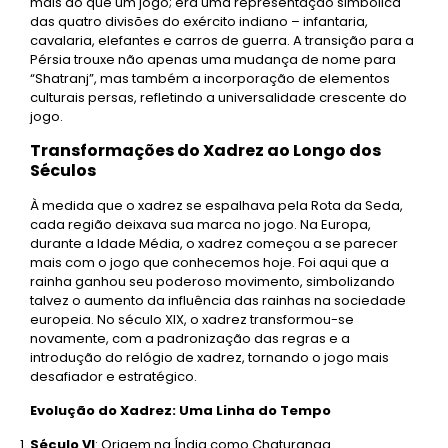
mais do que um jogo; era uma representação simbólica
das quatro divisões do exército indiano – infantaria,
cavalaria, elefantes e carros de guerra. A transição para a
Pérsia trouxe não apenas uma mudança de nome para
“Shatranj”, mas também a incorporação de elementos
culturais persas, refletindo a universalidade crescente do
jogo.
Transformações do Xadrez ao Longo dos
Séculos
À medida que o xadrez se espalhava pela Rota da Seda,
cada região deixava sua marca no jogo. Na Europa,
durante a Idade Média, o xadrez começou a se parecer
mais com o jogo que conhecemos hoje. Foi aqui que a
rainha ganhou seu poderoso movimento, simbolizando
talvez o aumento da influência das rainhas na sociedade
europeia. No século XIX, o xadrez transformou-se
novamente, com a padronização das regras e a
introdução do relógio de xadrez, tornando o jogo mais
desafiador e estratégico.
Evolução do Xadrez: Uma Linha do Tempo
Século VI
: Origem na Índia como Chaturanga.