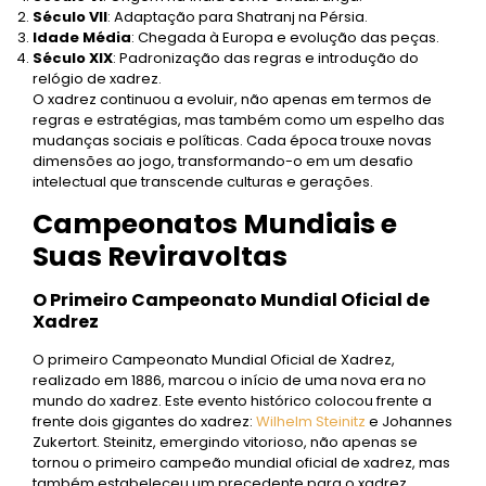
Século VII
: Adaptação para Shatranj na Pérsia.
Idade Média
: Chegada à Europa e evolução das peças.
Século XIX
: Padronização das regras e introdução do
relógio de xadrez.
O xadrez continuou a evoluir, não apenas em termos de
regras e estratégias, mas também como um espelho das
mudanças sociais e políticas. Cada época trouxe novas
dimensões ao jogo, transformando-o em um desafio
intelectual que transcende culturas e gerações.
Campeonatos Mundiais e
Suas Reviravoltas
O Primeiro Campeonato Mundial Oficial de
Xadrez
O primeiro Campeonato Mundial Oficial de Xadrez,
realizado em 1886, marcou o início de uma nova era no
mundo do xadrez. Este evento histórico colocou frente a
frente dois gigantes do xadrez:
Wilhelm
Steinitz
e Johannes
Zukertort. Steinitz, emergindo vitorioso, não apenas se
tornou o primeiro campeão mundial oficial de xadrez, mas
também estabeleceu um precedente para o xadrez