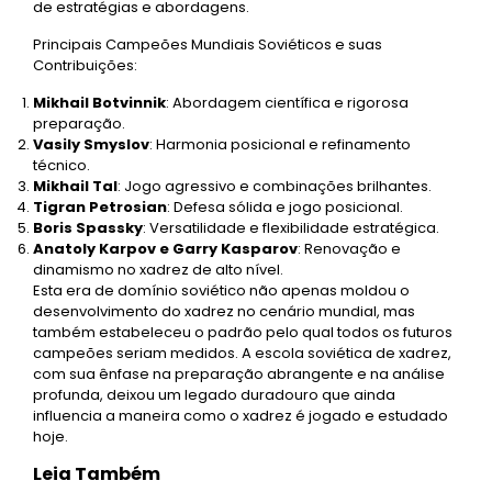
de estratégias e abordagens.
Principais Campeões Mundiais Soviéticos e suas
Contribuições:
Mikhail Botvinnik
: Abordagem científica e rigorosa
preparação.
Vasily Smyslov
: Harmonia posicional e refinamento
técnico.
Mikhail Tal
: Jogo agressivo e combinações brilhantes.
Tigran Petrosian
: Defesa sólida e jogo posicional.
Boris Spassky
: Versatilidade e flexibilidade estratégica.
Anatoly Karpov e Garry Kasparov
: Renovação e
dinamismo no xadrez de alto nível.
Esta era de domínio soviético não apenas moldou o
desenvolvimento do xadrez no cenário mundial, mas
também estabeleceu o padrão pelo qual todos os futuros
campeões seriam medidos. A escola soviética de xadrez,
com sua ênfase na preparação abrangente e na análise
profunda, deixou um legado duradouro que ainda
influencia a maneira como o xadrez é jogado e estudado
hoje.
Leia Também