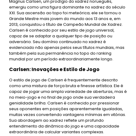
Magnus Carlsen, um prodígio do xadrez norueguês,
emergiu como uma figura dominante no xadrez do século
XXI. Sua ascensão ao topo foi meteórica; ele se tornou o
Grande Mestre mais jovem do mundo aos 13 anos e, em
2013, conquistou o título de Campeão Mundial de Xadrez.
Carlsen é conhecido por seu estilo de jogo universal,
capaz de se adaptar a qualquer tipo de posição ou
adversário. Seu domínio continuado no xadrez é
evidenciado não apenas pelos seus títulos mundiais, mas
também pela sua permanência no topo do ranking
mundial por um período extraordinariamente longo.
Carlsen: Inovações e Estilo de Jogo
O estilo de jogo de Carlsen é frequentemente descrito
como uma mistura de força bruta e finesse artística. Ele é
capaz de jogar uma ampla variedade de aberturas, mas é
no meio-jogo e no final de jogo onde sua verdadeira
genialidade brilha. Carlsen é conhecido por pressionar
seus oponentes em posições aparentemente igualadas,
muitas vezes convertendo vantagens mínimas em vitórias.
Sua abordagem ao xadrez reflete um profundo
entendimento da dinâmica do jogo e uma capacidade
extraordinária de calcular variantes complexas.