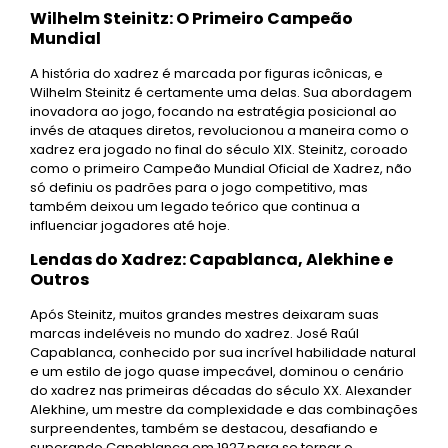
Wilhelm Steinitz: O Primeiro Campeão
Mundial
A história do xadrez é marcada por figuras icônicas, e
Wilhelm Steinitz é certamente uma delas. Sua abordagem
inovadora ao jogo, focando na estratégia posicional ao
invés de ataques diretos, revolucionou a maneira como o
xadrez era jogado no final do século XIX. Steinitz, coroado
como o primeiro Campeão Mundial Oficial de Xadrez, não
só definiu os padrões para o jogo competitivo, mas
também deixou um legado teórico que continua a
influenciar jogadores até hoje.
Lendas do Xadrez: Capablanca, Alekhine e
Outros
Após Steinitz, muitos grandes mestres deixaram suas
marcas indeléveis no mundo do xadrez. José Raúl
Capablanca, conhecido por sua incrível habilidade natural
e um estilo de jogo quase impecável, dominou o cenário
do xadrez nas primeiras décadas do século XX. Alexander
Alekhine, um mestre da complexidade e das combinações
surpreendentes, também se destacou, desafiando e
superando Capablanca em 1927 para se tornar o