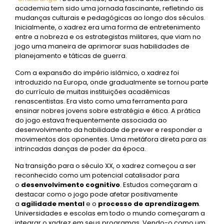
academia tem sido uma jornada fascinante, refletindo as
mudanças culturais e pedagógicas ao longo dos séculos.
Inicialmente, o xadrez era uma forma de entretenimento
entre a nobreza e os estrategistas militares, que viam no
jogo uma maneira de aprimorar suas habilidades de
planejamento e táticas de guerra.
Com a expansão do império islâmico, o xadrez foi
introduzido na Europa, onde gradualmente se tornou parte
do currículo de muitas instituições acadêmicas
renascentistas. Era visto como uma ferramenta para
ensinar nobres jovens sobre estratégia e ética. A prática
do jogo estava frequentemente associada ao
desenvolvimento da habilidade de prever e responder a
movimentos dos oponentes. Uma metáfora direta para as
intrincadas danças de poder da época.
Na transição para o século XX, o xadrez começou a ser
reconhecido como um potencial catalisador para
o
desenvolvimento cognitivo
. Estudos começaram a
destacar como o jogo pode afetar positivamente
a
agilidade mental
e o
processo de aprendizagem
.
Universidades e escolas em todo o mundo começaram a
integrar o xadrez em seus programas. Vendo-o como um