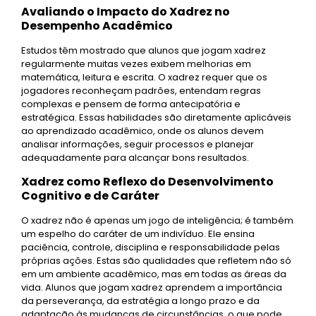
Avaliando o Impacto do Xadrez no
Desempenho Acadêmico
Estudos têm mostrado que alunos que jogam xadrez
regularmente muitas vezes exibem melhorias em
matemática, leitura e escrita. O xadrez requer que os
jogadores reconheçam padrões, entendam regras
complexas e pensem de forma antecipatória e
estratégica. Essas habilidades são diretamente aplicáveis
ao aprendizado acadêmico, onde os alunos devem
analisar informações, seguir processos e planejar
adequadamente para alcançar bons resultados.
Xadrez como Reflexo do Desenvolvimento
Cognitivo e de Caráter
O xadrez não é apenas um jogo de inteligência; é também
um espelho do caráter de um indivíduo. Ele ensina
paciência, controle, disciplina e responsabilidade pelas
próprias ações. Estas são qualidades que refletem não só
em um ambiente acadêmico, mas em todas as áreas da
vida. Alunos que jogam xadrez aprendem a importância
da perseverança, da estratégia a longo prazo e da
adaptação às mudanças de circunstâncias, o que pode