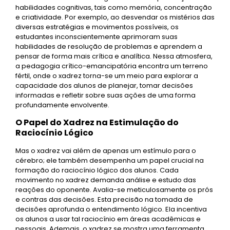
habilidades cognitivas, tais como memória, concentração
e criatividade. Por exemplo, ao desvendar os mistérios das
diversas estratégias e movimentos possíveis, os
estudantes inconscientemente aprimoram suas
habilidades de resolução de problemas e aprendem a
pensar de forma mais crítica e analítica. Nessa atmosfera,
a pedagogia crítico-emancipatória encontra um terreno
fértil, onde o xadrez torna-se um meio para explorar a
capacidade dos alunos de planejar, tomar decisões
informadas e refletir sobre suas ações de uma forma
profundamente envolvente.
O Papel do Xadrez na Estimulação do
Raciocínio Lógico
Mas o xadrez vai além de apenas um estímulo para o
cérebro; ele também desempenha um papel crucial na
formação do raciocínio lógico dos alunos. Cada
movimento no xadrez demanda análise e estudo das
reações do oponente. Avalia-se meticulosamente os prós
e contras das decisões. Esta precisão na tomada de
decisões aprofunda o entendimento lógico. Ela incentiva
os alunos a usar tal raciocínio em áreas acadêmicas e
pessoais. Ademais, o xadrez se mostra uma ferramenta