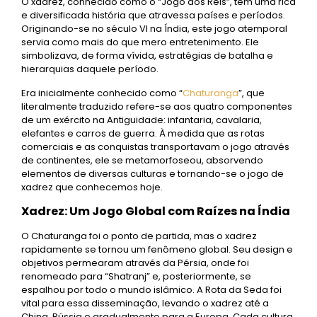
O xadrez, conhecido como o “Jogo dos Reis”, tem uma rica
e diversificada história que atravessa países e períodos.
Originando-se no século VI na Índia, este jogo atemporal
servia como mais do que mero entretenimento. Ele
simbolizava, de forma vívida, estratégias de batalha e
hierarquias daquele período.
Era inicialmente conhecido como “
Chaturanga
”, que
literalmente traduzido refere-se aos quatro componentes
de um exército na Antiguidade: infantaria, cavalaria,
elefantes e carros de guerra. À medida que as rotas
comerciais e as conquistas transportavam o jogo através
de continentes, ele se metamorfoseou, absorvendo
elementos de diversas culturas e tornando-se o jogo de
xadrez que conhecemos hoje.
Xadrez: Um Jogo Global com Raízes na Índia
O Chaturanga foi o ponto de partida, mas o xadrez
rapidamente se tornou um fenômeno global. Seu design e
objetivos permearam através da Pérsia, onde foi
renomeado para “Shatranj” e, posteriormente, se
espalhou por todo o mundo islâmico. A Rota da Seda foi
vital para essa disseminação, levando o xadrez até a
China, Rússia e gradualmente para a Europa. Cada cultura