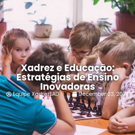
Xadrez e Educação:
Estratégias de Ensino
Inovadoras
Equipe XadrezEAD
December 23, 2023