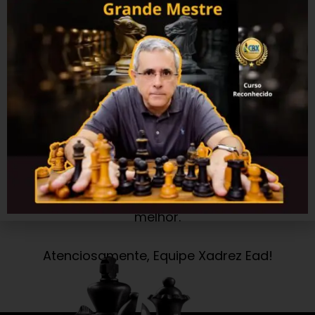
nosso conhecimento com você. Nossos
cursos são projetados para atender a
todos os níveis de habilidade, desde
iniciantes até jogadores avançados.
Estamos confiantes de que você
encontrará o que precisa no nosso site
para se tornar um jogador de xadrez
melhor.
Atenciosamente, Equipe Xadrez Ead!